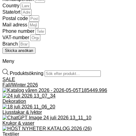
Country
State/ort
Postal code
Mail adress
Phone number
VAT-number
Branch
Skicka ansökan
Meny
Produktsökning
SALE
Fall/Winter 2026
Dekoration
Ljusstakar & lyktor
Krukor & vaser
Textilier