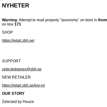
NYHETER
Warning
: Attempt to read property "taxonomy" on bool in
/hom
on line
173
SHOP
https://retail.zbh.se/
SUPPORT
zelectedstores@zbh.se
NEW RETAILER
https://retail.zbh.se/log-in/
OUR STORY
Zelected by Houze