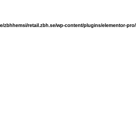
e/zbhhemsi/retail.zbh.se/wp-content/plugins/elementor-p