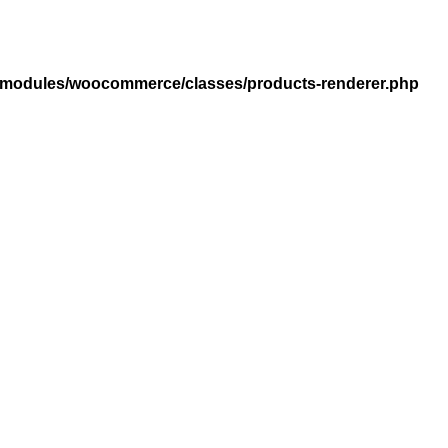
ro/modules/woocommerce/classes/products-renderer.php