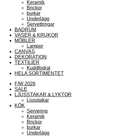
Keramik
Brickor
burkar
Underlägg
Servettringar
BADRUM
VASER & KRUKOR
MÖBLER
Lampor
CANVAS
DEKORATION
TEXTILIER
Kuddfodral
HELA SORTIMENTET
F/W 2026
SALE
LJUSSTAKAR & LYKTOR
Ljusstakar
KÖK
Servering
Keramik
Brickor
burkar
Underlägg