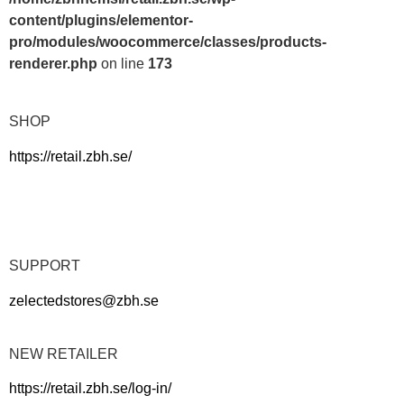
content/plugins/elementor-
pro/modules/woocommerce/classes/products-
renderer.php
on line
173
SHOP
https://retail.zbh.se/
SUPPORT
zelectedstores@zbh.se
NEW RETAILER
https://retail.zbh.se/log-in/