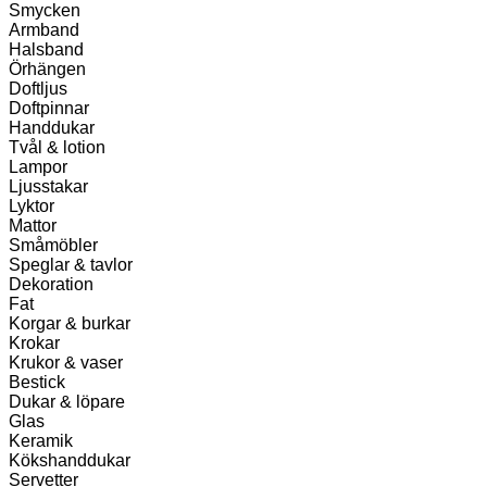
Smycken
Armband
Halsband
Örhängen
Doftljus
Doftpinnar
Handdukar
Tvål & lotion
Lampor
Ljusstakar
Lyktor
Mattor
Småmöbler
Speglar & tavlor
Dekoration
Fat
Korgar & burkar
Krokar
Krukor & vaser
Bestick
Dukar & löpare
Glas
Keramik
Kökshanddukar
Servetter