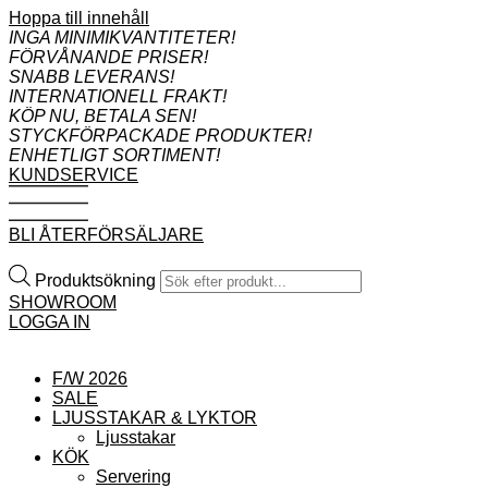
Hoppa till innehåll
INGA MINIMIKVANTITETER!
FÖRVÅNANDE PRISER!
SNABB LEVERANS!
INTERNATIONELL FRAKT!
KÖP NU, BETALA SEN!
STYCKFÖRPACKADE PRODUKTER!
ENHETLIGT SORTIMENT!
KUNDSERVICE
BLI ÅTERFÖRSÄLJARE
Produktsökning
SHOWROOM
LOGGA IN
F/W 2026
SALE
LJUSSTAKAR & LYKTOR
Ljusstakar
KÖK
Servering