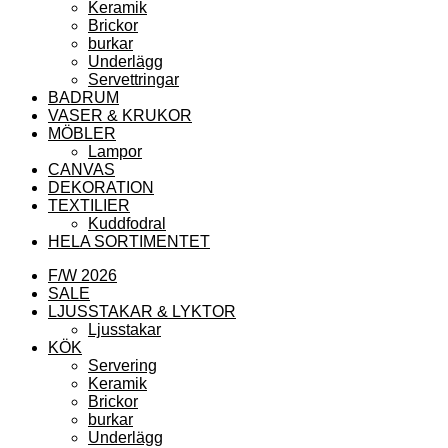
Keramik
Brickor
burkar
Underlägg
Servettringar
BADRUM
VASER & KRUKOR
MÖBLER
Lampor
CANVAS
DEKORATION
TEXTILIER
Kuddfodral
HELA SORTIMENTET
F/W 2026
SALE
LJUSSTAKAR & LYKTOR
Ljusstakar
KÖK
Servering
Keramik
Brickor
burkar
Underlägg