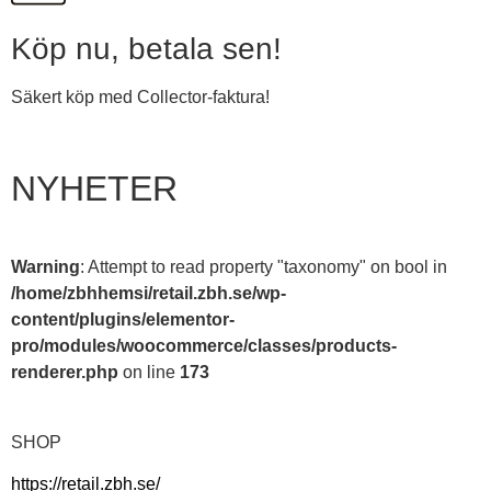
Köp nu, betala sen!
Säkert köp med Collector-faktura!
NYHETER
Warning
: Attempt to read property "taxonomy" on bool in
/home/zbhhemsi/retail.zbh.se/wp-
content/plugins/elementor-
pro/modules/woocommerce/classes/products-
renderer.php
on line
173
SHOP
https://retail.zbh.se/