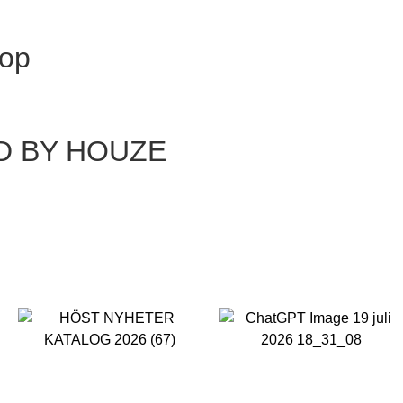
hop
D BY HOUZE
FALL / WINTER 2026
VÅRKATALOG
TEXTILIER
LJUSSTAKAR