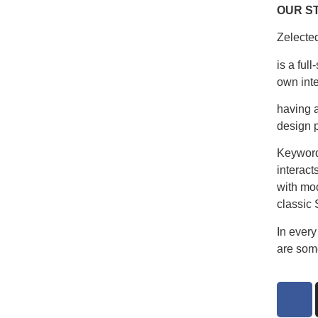
OUR S
Zelecte
is a ful
own inte
having a
design p
Keyword
interact
with mod
classic 
In every
are som