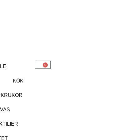
LOGGA IN
0
LE
R
KÖK
 KRUKOR
VAS
XTILIER
TET