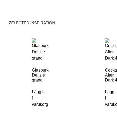
ZELECTED INSPIRATION
Glasburk
Cockta
Delizie
After
grand
Dark 4
Lägg till
Lägg ti
i
i
varukorg
varuk