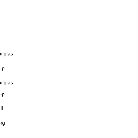
ilglas
-p
ll
org