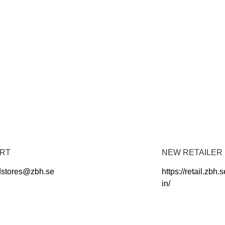
RT
NEW RETAILER
dstores@zbh.se
https://retail.zbh.s
in/