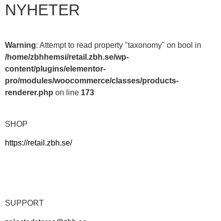
NYHETER
Warning
: Attempt to read property "taxonomy" on bool in
/home/zbhhemsi/retail.zbh.se/wp-
content/plugins/elementor-
pro/modules/woocommerce/classes/products-
renderer.php
on line
173
SHOP
https://retail.zbh.se/
SUPPORT