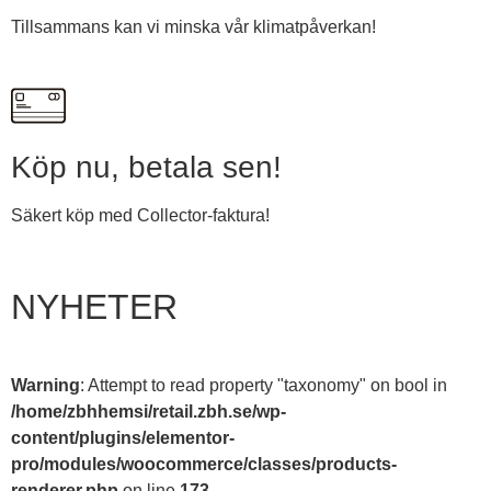
Tillsammans kan vi minska vår klimatpåverkan!
Köp nu, betala sen!
Säkert köp med Collector-faktura!
NYHETER
Warning
: Attempt to read property "taxonomy" on bool in
/home/zbhhemsi/retail.zbh.se/wp-
content/plugins/elementor-
pro/modules/woocommerce/classes/products-
renderer.php
on line
173