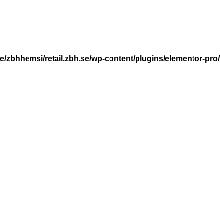
e/zbhhemsi/retail.zbh.se/wp-content/plugins/elementor-p