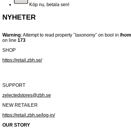
Köp nu, betala sen!
NYHETER
Warning
: Attempt to read property "taxonomy" on bool in
/hom
on line
173
SHOP
https://retail.zbh.se/
SUPPORT
zelectedstores@zbh.se
NEW RETAILER
https://retail.zbh.se/log-in/
OUR STORY