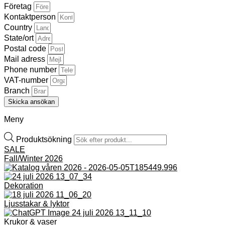
Företag
Kontaktperson
Country
State/ort
Postal code
Mail adress
Phone number
VAT-number
Branch
Skicka ansökan
Meny
Produktsökning
SALE
Fall/Winter 2026
Dekoration
Ljusstakar & lyktor
Krukor & vaser