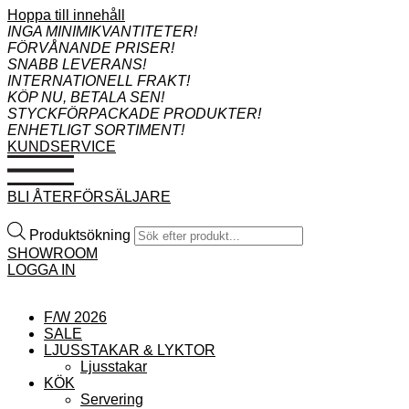
Hoppa till innehåll
INGA MINIMIKVANTITETER!
FÖRVÅNANDE PRISER!
SNABB LEVERANS!
INTERNATIONELL FRAKT!
KÖP NU, BETALA SEN!
STYCKFÖRPACKADE PRODUKTER!
ENHETLIGT SORTIMENT!
KUNDSERVICE
BLI ÅTERFÖRSÄLJARE
Produktsökning
SHOWROOM
LOGGA IN
F/W 2026
SALE
LJUSSTAKAR & LYKTOR
Ljusstakar
KÖK
Servering