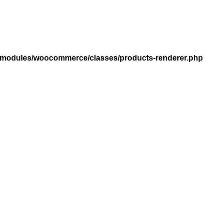
ro/modules/woocommerce/classes/products-renderer.php