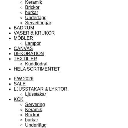
Keramik
Brickor
burkar
Underlägg
Servettringar
BADRUM
VASER & KRUKOR
MÖBLER
Lampor
CANVAS
DEKORATION
TEXTILIER
Kuddfodral
HELA SORTIMENTET
F/W 2026
SALE
LJUSSTAKAR & LYKTOR
Ljusstakar
KÖK
Servering
Keramik
Brickor
burkar
Underlägg