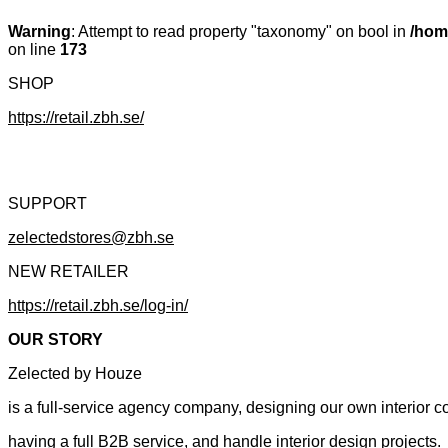
Warning
: Attempt to read property "taxonomy" on bool in
/hom
on line
173
SHOP
https://retail.zbh.se/
SUPPORT
zelectedstores@zbh.se
NEW RETAILER
https://retail.zbh.se/log-in/
OUR STORY
Zelected by Houze
is a full-service agency company, designing our own interior co
having a full B2B service, and handle interior design projects.