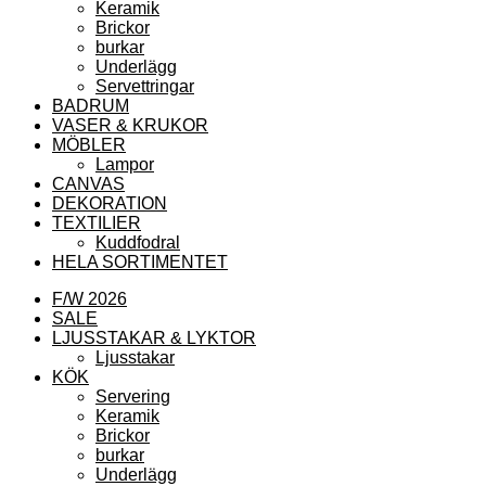
Keramik
Brickor
burkar
Underlägg
Servettringar
BADRUM
VASER & KRUKOR
MÖBLER
Lampor
CANVAS
DEKORATION
TEXTILIER
Kuddfodral
HELA SORTIMENTET
F/W 2026
SALE
LJUSSTAKAR & LYKTOR
Ljusstakar
KÖK
Servering
Keramik
Brickor
burkar
Underlägg