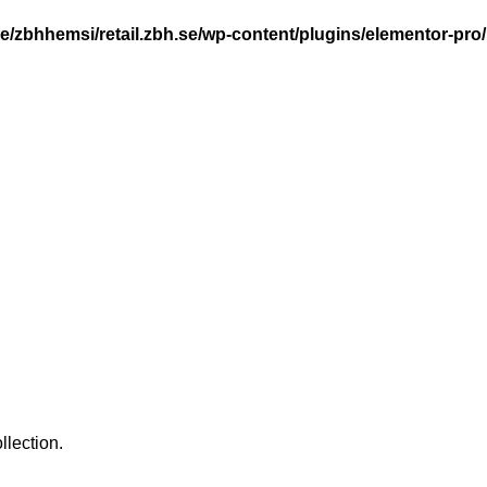
e/zbhhemsi/retail.zbh.se/wp-content/plugins/elementor-p
llection.