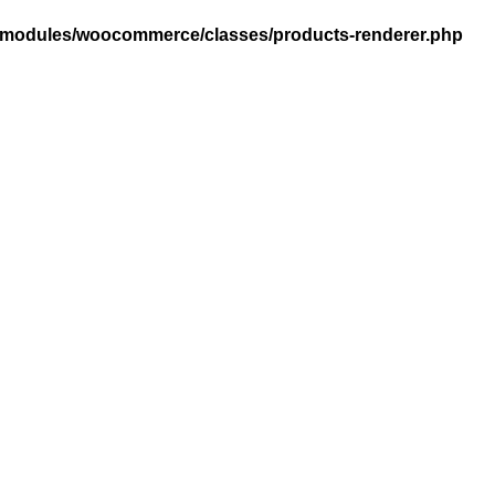
ro/modules/woocommerce/classes/products-renderer.php