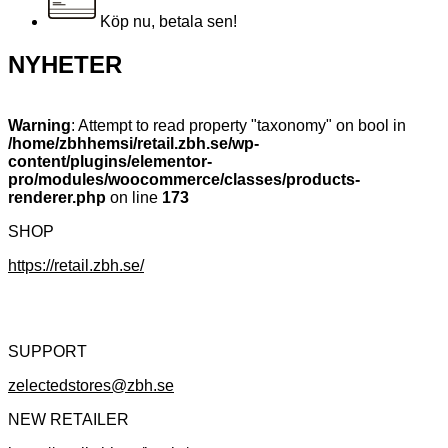
Köp nu, betala sen!
NYHETER
Warning
: Attempt to read property "taxonomy" on bool in
/home/zbhhemsi/retail.zbh.se/wp-
content/plugins/elementor-
pro/modules/woocommerce/classes/products-
renderer.php
on line
173
SHOP
https://retail.zbh.se/
SUPPORT
zelectedstores@zbh.se
NEW RETAILER