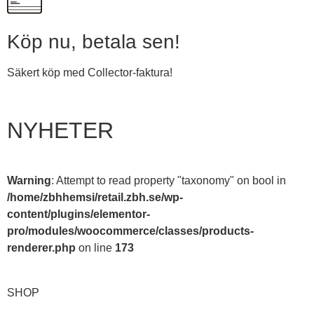
Köp nu, betala sen!
Säkert köp med Collector-faktura!
NYHETER
Warning
: Attempt to read property "taxonomy" on bool in
/home/zbhhemsi/retail.zbh.se/wp-
content/plugins/elementor-
pro/modules/woocommerce/classes/products-
renderer.php
on line
173
SHOP