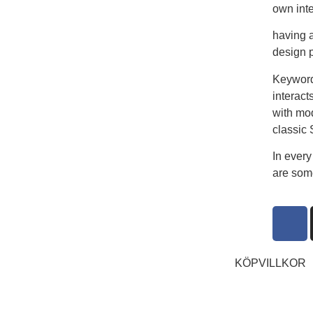
own inte
having a
design p
Keyword
interact
with mod
classic 
In every
are som
KÖPVILLKOR