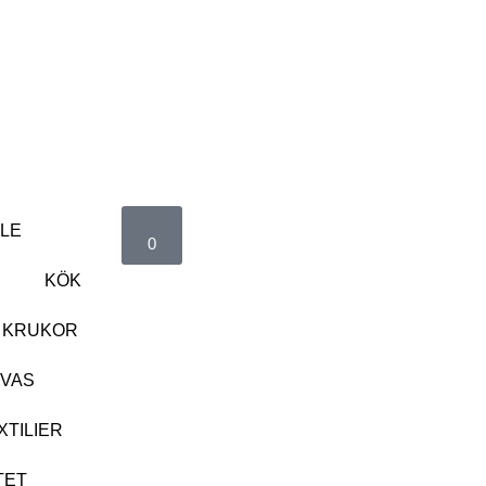
LOGGA IN
LE
0
R
KÖK
 KRUKOR
VAS
XTILIER
TET