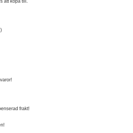
s att köpa till.
)
varor!
enserad frakt!
en!