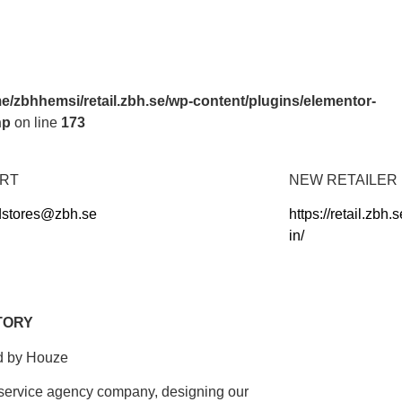
e/zbhhemsi/retail.zbh.se/wp-content/plugins/elementor-
hp
on line
173
RT
NEW RETAILER
dstores@zbh.se
https://retail.zbh.s
in/
TORY
d by Houze
l-service agency company, designing our