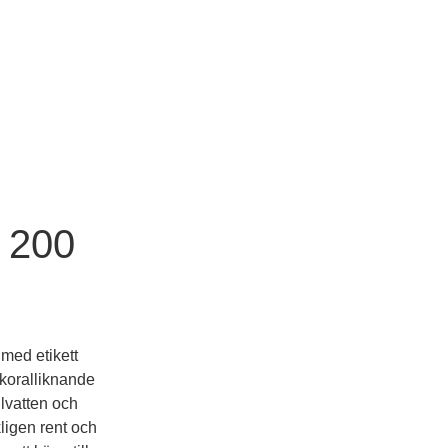
 200
 med etikett
 koralliknande
llvatten och
kligen rent och