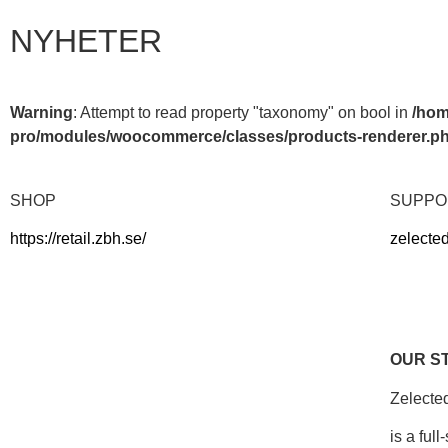
NYHETER
Warning
: Attempt to read property "taxonomy" on bool in
/hom
pro/modules/woocommerce/classes/products-renderer.p
SHOP
SUPPO
https://retail.zbh.se/
zelecte
OUR S
Zelecte
is a ful