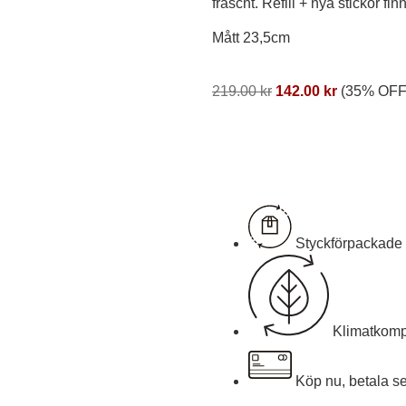
fräscht. Refill + nya stickor finn
Mått 23,5cm
219.00
kr
142.00
kr
(35% OFF
Visa pris
Styckförpackade 
Klimatkomp
Köp nu, betala s