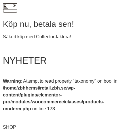
Köp nu, betala sen!
Säkert köp med Collector-faktura!
NYHETER
Warning
: Attempt to read property "taxonomy" on bool in
/home/zbhhemsi/retail.zbh.se/wp-
content/plugins/elementor-
pro/modules/woocommerce/classes/products-
renderer.php
on line
173
SHOP