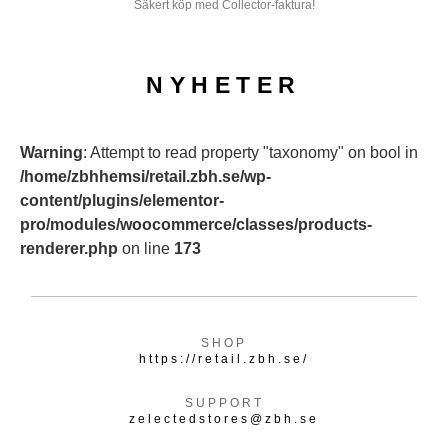
Säkert köp med Collector-faktura!
NYHETER
Warning
: Attempt to read property "taxonomy" on bool in
/home/zbhhemsi/retail.zbh.se/wp-
content/plugins/elementor-
pro/modules/woocommerce/classes/products-
renderer.php
on line
173
SHOP
https://retail.zbh.se/
SUPPORT
zelectedstores@zbh.se